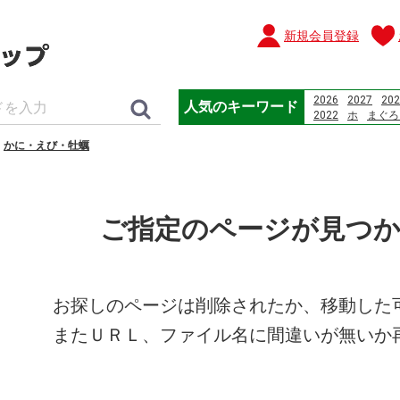
新規会員登録
2026
2027
202
人気のキーワード
2022
ホ
まぐろ
pcマックス
www.
かに・えび・牡蠣
Which planet has 
冰海陷落
かまぼ
ご指定のページが見つ
お探しのページは削除されたか、移動した
またＵＲＬ、ファイル名に間違いが無いか