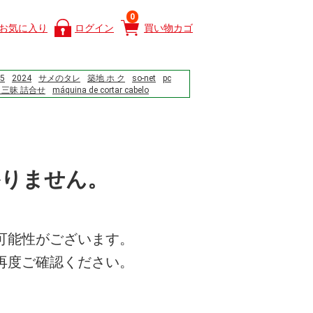
0
お気に入り
ログイン
買い物カゴ
5
2024
サメのタレ
築地 ホ ク
so-net
pc
 三昧 詰合せ
máquina de cortar cabelo
gywh.com.cn
the largest volcano in the solar system?popular=1
こ
ec
伊勢うどん
GAH-117
かりません。
可能性がございます。
再度ご確認ください。